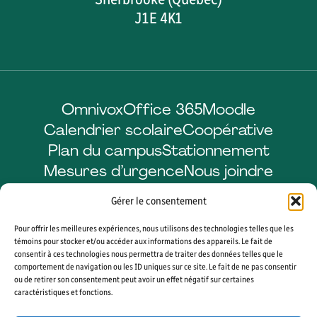
J1E 4K1
Omnivox
Office 365
Moodle
Calendrier scolaire
Coopérative
Plan du campus
Stationnement
Mesures d’urgence
Nous joindre
Gérer le consentement
Pour offrir les meilleures expériences, nous utilisons des technologies telles que les
Facebook
LinkedIn
Instagram
YouTube
témoins pour stocker et/ou accéder aux informations des appareils. Le fait de
consentir à ces technologies nous permettra de traiter des données telles que le
comportement de navigation ou les ID uniques sur ce site. Le fait de ne pas consentir
ou de retirer son consentement peut avoir un effet négatif sur certaines
caractéristiques et fonctions.
© 2026 CÉGEP DE SHERBROOKE. TOUS DROITS RÉSERVÉS. AGENCE WEB
VORTEX SOLUTION