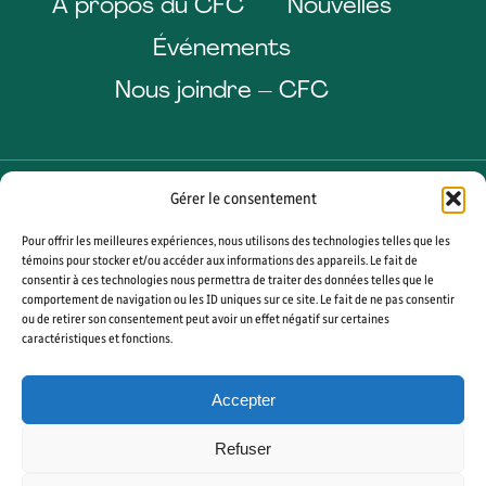
À propos du CFC
Nouvelles
Événements
Nous joindre – CFC
Gérer le consentement
Pour offrir les meilleures expériences, nous utilisons des technologies telles que les
Facebook
LinkedIn
Instagram
YouTube
témoins pour stocker et/ou accéder aux informations des appareils. Le fait de
consentir à ces technologies nous permettra de traiter des données telles que le
comportement de navigation ou les ID uniques sur ce site. Le fait de ne pas consentir
ou de retirer son consentement peut avoir un effet négatif sur certaines
caractéristiques et fonctions.
© 2026 CÉGEP DE SHERBROOKE. TOUS DROITS RÉSERVÉS. AGENCE WEB
VORTEX SOLUTION
Accepter
PLAN DU SITE
GÉRER MES COOKIES
Refuser