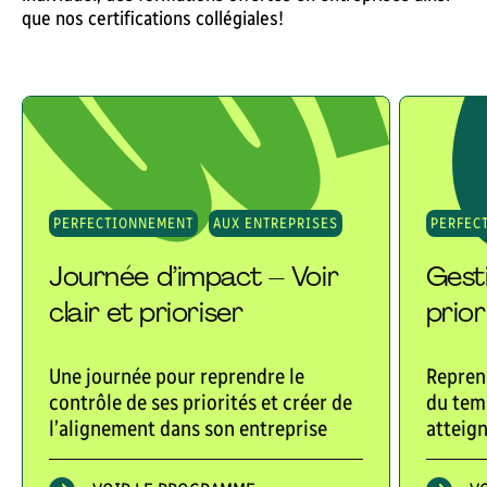
que nos certifications collégiales!
PERFECTIONNEMENT
AUX ENTREPRISES
PERFEC
Journée d’impact – Voir
Gest
clair et prioriser
prior
Une journée pour reprendre le
Reprene
contrôle de ses priorités et créer de
du temp
l’alignement dans son entreprise
atteign