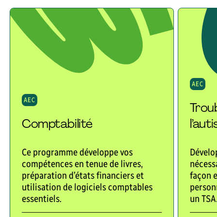
AEC
AEC
Trou
Comptabilité
l’aut
Ce programme développe vos
Dévelo
compétences en tenue de livres,
nécess
préparation d’états financiers et
façon e
utilisation de logiciels comptables
personn
essentiels.
un TSA