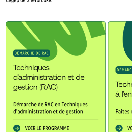
Cégep de Sherbrooke.
DÉMARCHE DE RAC
Techniques
DÉMARC
d’administration et de
Tech
gestion (RAC)
à l’e
Démarche de RAC en Techniques
d’administration et de gestion
Faites 
VOIR LE PROGRAMME
V