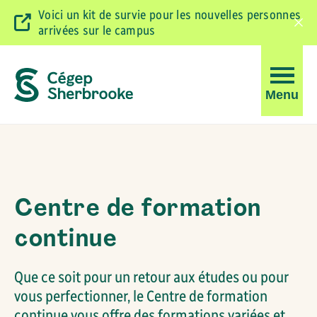
Voici un kit de survie pour les nouvelles personnes
arrivées sur le campus
Ferm
la
barr
d'ale
Ouvrir
Menu
la
navigati
du
Centre
site
de
Centre de formation
formation
continue
continue
Que ce soit pour un retour aux études ou pour
vous perfectionner, le Centre de formation
continue vous offre des formations variées et