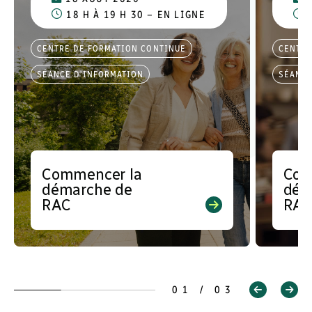
18 H À 19 H 30 – EN LIGNE
CENTRE DE FORMATION CONTINUE
CENTRE
SÉANCE D'INFORMATION
SÉANCE
Commencer la
Com
démarche de
dém
RAC
RA
Séance d’information
Séance
virtuelle Vous désirez
virtuel
décrocher l’emploi de vos
décroc
rêves? Vous aspirez à une
rêves?
promotion au…
promo
01 / 03