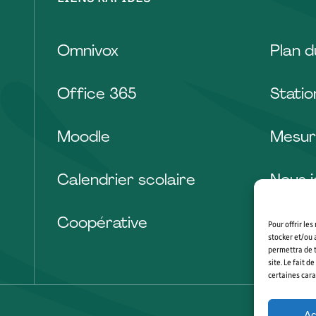
Omnivox
Plan 
Office 365
Stati
Moodle
Mesur
Calendrier scolaire
Nous j
Coopérative
Pour offrir le
stocker et/ou 
permettra de t
site. Le fait 
certaines cara
Ac