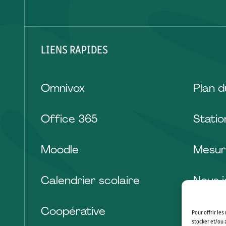
LIENS RAPIDES
Omnivox
Plan 
Office 365
Stati
Moodle
Mesur
Calendrier scolaire
Nous j
Coopérative
Pour offrir le
stocker et/ou 