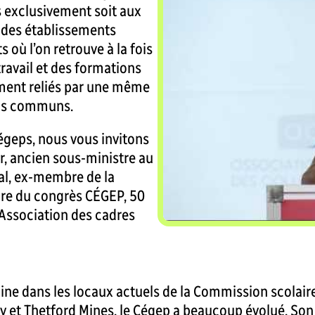
és exclusivement soit aux
, des établissements
s où l’on retrouve à la fois
avail et des formations
ement reliés par une même
els communs.
égeps, nous vous invitons
r, ancien sous-ministre au
al, ex-membre de la
ure du congrès CÉGEP, 50
’Association des cadres
igine dans les locaux actuels de la Commission scolair
y et Thetford Mines, le Cégep a beaucoup évolué. Son 