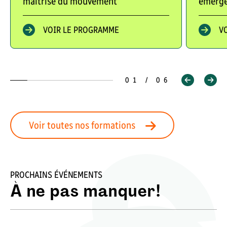
maîtrise du mouvement
émerge
VOIR LE PROGRAMME
V
01 / 06
Voir toutes nos formations
PROCHAINS ÉVÉNEMENTS
À ne pas manquer!