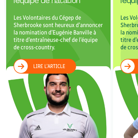
l’équipe de natation
l’équ
Les Volontaires du Cégep de
Les Vol
Sherbrooke sont heureux d’annoncer
Sherbr
la nomination d’Eugénie Banville à
la nomi
titre d’entraîneuse-chef de l’équipe
titre d
de cross-country.
de cros
LIRE L’ARTICLE