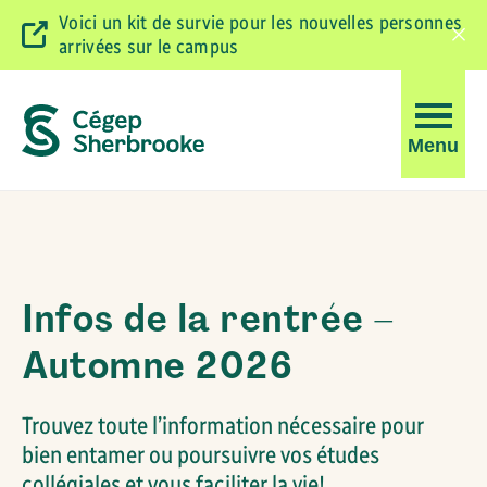
Voici un kit de survie pour les nouvelles personnes
arrivées sur le campus
Ferm
la
barr
d'ale
Ouvrir
Menu
la
navigati
du
Accueil
site
Infos de la rentrée –
Automne 2026
Trouvez toute l’information nécessaire pour
bien entamer ou poursuivre vos études
collégiales et vous faciliter la vie!