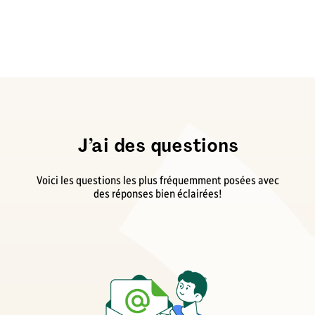
J’ai des questions
Voici les questions les plus fréquemment posées avec
des réponses bien éclairées!