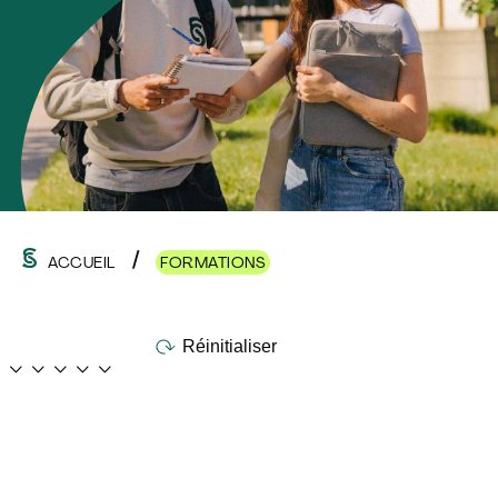
ACCUEIL
FORMATIONS
Réinitialiser