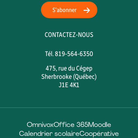
S'abonner
CONTACTEZ-NOUS
Tél. 819-564-6350
475, rue du Cégep
Sherbrooke (Québec)
J1E 4K1
Omnivox
Office 365
Moodle
Calendrier scolaire
Coopérative