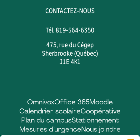
CONTACTEZ-NOUS
Tél. 819-564-6350
475, rue du Cégep
Sherbrooke (Québec)
J1E 4K1
Omnivox
Office 365
Moodle
Calendrier scolaire
Coopérative
Plan du campus
Stationnement
Mesures d’urgence
Nous joindre