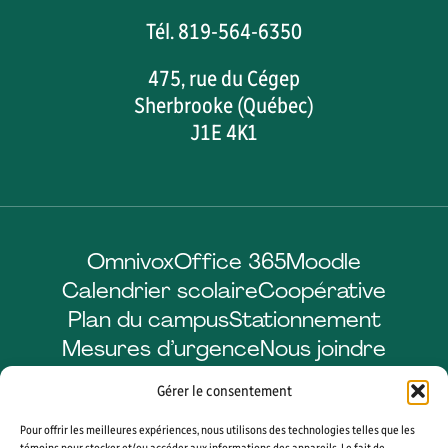
Tél. 819-564-6350
475, rue du Cégep
Sherbrooke (Québec)
J1E 4K1
Omnivox
Office 365
Moodle
Calendrier scolaire
Coopérative
Plan du campus
Stationnement
Mesures d’urgence
Nous joindre
Gérer le consentement
Pour offrir les meilleures expériences, nous utilisons des technologies telles que les
Facebook
LinkedIn
Instagram
YouTube