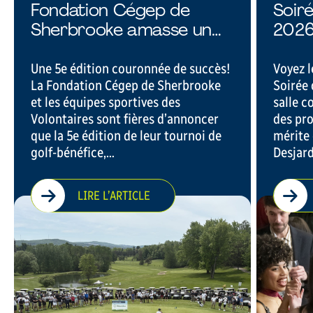
Fondation Cégep de
Soir
Sherbrooke amasse un
202
montant record de 54
500 $
Une 5e édition couronnée de succès!
Voyez 
La Fondation Cégep de Sherbrooke
Soirée
et les équipes sportives des
salle c
Volontaires sont fières d’annoncer
des pr
que la 5e édition de leur tournoi de
mérite 
golf-bénéfice,…
Desjard
LIRE L’ARTICLE