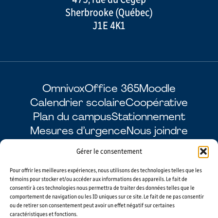
Sherbrooke (Québec)
J1E 4K1
Omnivox
Office 365
Moodle
Calendrier scolaire
Coopérative
Plan du campus
Stationnement
Mesures d’urgence
Nous joindre
Gérer le consentement
Pour offrir les meilleures expériences, nous utilisons des technologies telles que les
Facebook
LinkedIn
Instagram
YouTube
témoins pour stocker et/ou accéder aux informations des appareils. Le fait de
consentir à ces technologies nous permettra de traiter des données telles que le
comportement de navigation ou les ID uniques sur ce site. Le fait de ne pas consentir
ou de retirer son consentement peut avoir un effet négatif sur certaines
caractéristiques et fonctions.