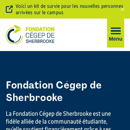
Voici un kit de survie pour les nouvelles personnes
arrivées sur le campus
Ferm
la
barr
d'ale
Ouvrir
Menu
la
navigati
du
Fondation
site
Fondation Cégep de
Sherbrooke
La Fondation Cégep de Sherbrooke est une
fidèle alliée de la communauté étudiante,
qu’elle soutient financièrement grâce à ses