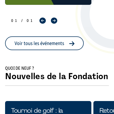
Fondation Cégep de
Sherbrooke vous convie…
01 / 01
Voir tous les événements
QUOI DE NEUF ?
Nouvelles de la Fondation
Tournoi de golf : la
Reto