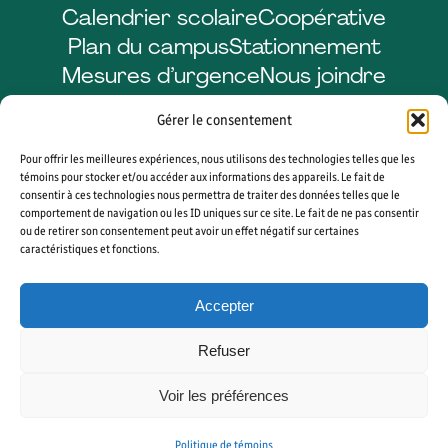
Calendrier scolaire
Coopérative
Plan du campus
Stationnement
Mesures d’urgence
Nous joindre
Gérer le consentement
Pour offrir les meilleures expériences, nous utilisons des technologies telles que les
Facebook
LinkedIn
Instagram
YouTube
témoins pour stocker et/ou accéder aux informations des appareils. Le fait de
consentir à ces technologies nous permettra de traiter des données telles que le
comportement de navigation ou les ID uniques sur ce site. Le fait de ne pas consentir
ou de retirer son consentement peut avoir un effet négatif sur certaines
caractéristiques et fonctions.
© 2026 CÉGEP DE SHERBROOKE. TOUS DROITS RÉSERVÉS. AGENCE WEB
VORTEX SOLUTION
Accepter
PLAN DU SITE
GÉRER MES COOKIES
Refuser
Voir les préférences
Politique de témoins