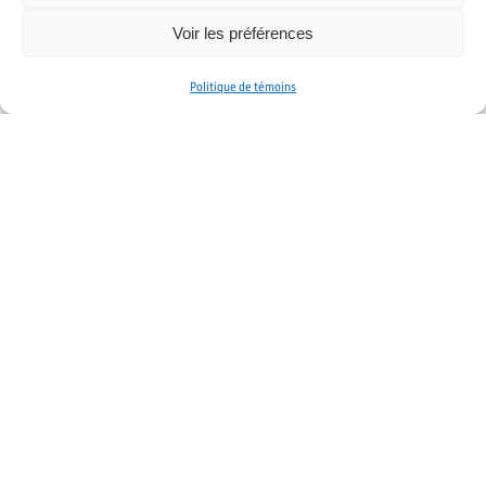
Voir les préférences
Politique de témoins
Aide à la réussite
Des ressources, des outils et des personnes
pour répondre à vos questions et vos besoins !