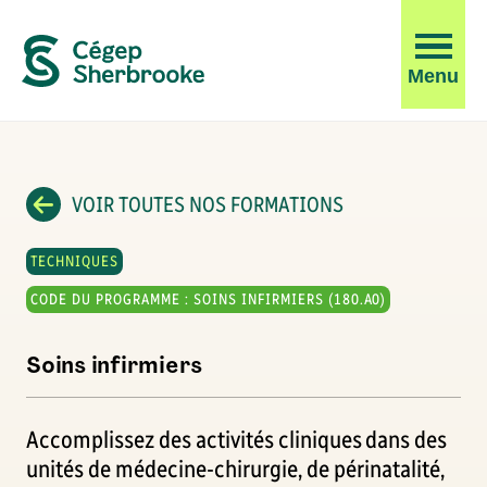
Ouvrir
Menu
la
navigati
du
site
VOIR TOUTES NOS FORMATIONS
TECHNIQUES
CODE DU PROGRAMME : SOINS INFIRMIERS (180.A0)
Soins infirmiers
Accomplissez des activités cliniques dans des
unités de médecine-chirurgie, de périnatalité,