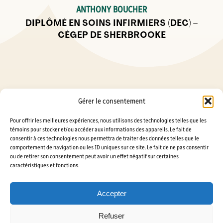
ANTHONY BOUCHER
DIPLÔMÉ EN SOINS INFIRMIERS (DEC) –
CÉGEP DE SHERBROOKE
Gérer le consentement
Pour offrir les meilleures expériences, nous utilisons des technologies telles que les
témoins pour stocker et/ou accéder aux informations des appareils. Le fait de
consentir à ces technologies nous permettra de traiter des données telles que le
comportement de navigation ou les ID uniques sur ce site. Le fait de ne pas consentir
La différence sherbrookoise en Soins
ou de retirer son consentement peut avoir un effet négatif sur certaines
caractéristiques et fonctions.
infirmiers
Accepter
Refuser