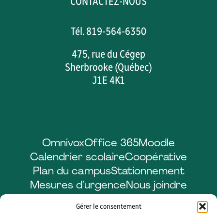
CONTACTEZ-NOUS
Tél. 819-564-6350
475, rue du Cégep
Sherbrooke (Québec)
J1E 4K1
Omnivox
Office 365
Moodle
Calendrier scolaire
Coopérative
Plan du campus
Stationnement
Mesures d’urgence
Nous joindre
Gérer le consentement