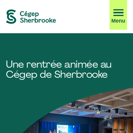
Ouvrir
Menu
la
navigati
du
site
Une rentrée animée au
Cégep de Sherbrooke