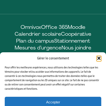
Omnivox
Office 365
Moodle
Calendrier scolaire
Coopérative
Plan du campus
Stationnement
Mesures d’urgence
Nous joindre
Gérer le consentement
Pour offrir les meilleures expériences, nous utilisons des technologies telles que les
Facebook
LinkedIn
Instagram
YouTube
témoins pour stocker et/ou accéder aux informations des appareils. Le fait de
consentir à ces technologies nous permettra de traiter des données telles que le
comportement de navigation ou les ID uniques sur ce site. Le fait de ne pas consentir
ou de retirer son consentement peut avoir un effet négatif sur certaines
caractéristiques et fonctions.
© 2026 CÉGEP DE SHERBROOKE. TOUS DROITS RÉSERVÉS. AGENCE WEB
VORTEX SOLUTION
Accepter