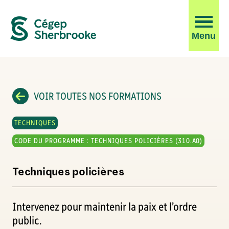
Ouvrir
Menu
la
navigati
du
site
VOIR TOUTES NOS FORMATIONS
TECHNIQUES
CODE DU PROGRAMME : TECHNIQUES POLICIÈRES (310.A0)
Techniques policières
Intervenez pour maintenir la paix et l’ordre
public.