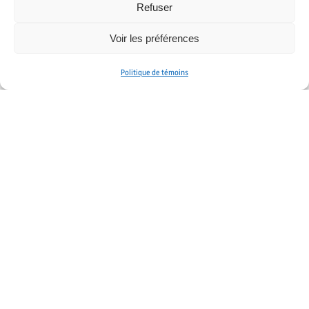
Refuser
Voir les préférences
Politique de témoins
Cruciale, la formation générale!
Les cours de formation générale : essentiels et
bien plus que des obligatoires!