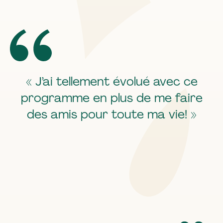
a
re
v
« J’ai tellement évolué avec ce
programme en plus de me faire
des amis pour toute ma vie! »
C)
F