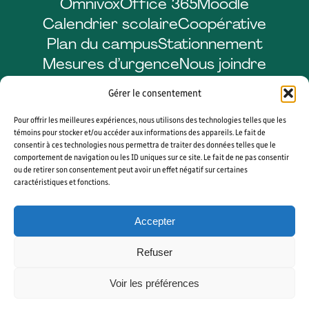
Omnivox
Office 365
Moodle
Calendrier scolaire
Coopérative
Plan du campus
Stationnement
Mesures d’urgence
Nous joindre
Gérer le consentement
Pour offrir les meilleures expériences, nous utilisons des technologies telles que les
Facebook
LinkedIn
Instagram
YouTube
témoins pour stocker et/ou accéder aux informations des appareils. Le fait de
consentir à ces technologies nous permettra de traiter des données telles que le
comportement de navigation ou les ID uniques sur ce site. Le fait de ne pas consentir
ou de retirer son consentement peut avoir un effet négatif sur certaines
caractéristiques et fonctions.
© 2026 CÉGEP DE SHERBROOKE. TOUS DROITS RÉSERVÉS. AGENCE WEB
VORTEX SOLUTION
Accepter
PLAN DU SITE
GÉRER MES COOKIES
Refuser
Voir les préférences