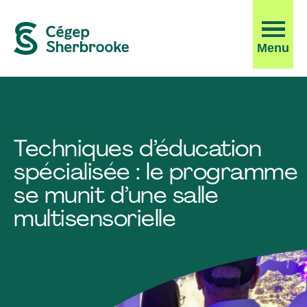
Ouvrir
Menu
la
navigati
du
site
Techniques d’éducation
spécialisée : le programme
se munit d’une salle
multisensorielle