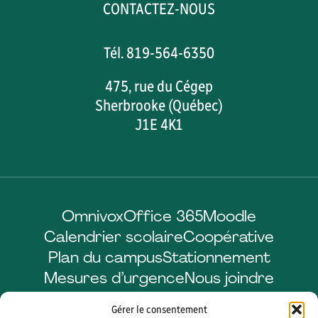
CONTACTEZ-NOUS
Tél. 819-564-6350
475, rue du Cégep
Sherbrooke (Québec)
J1E 4K1
Omnivox
Office 365
Moodle
Calendrier scolaire
Coopérative
Plan du campus
Stationnement
Mesures d’urgence
Nous joindre
Gérer le consentement