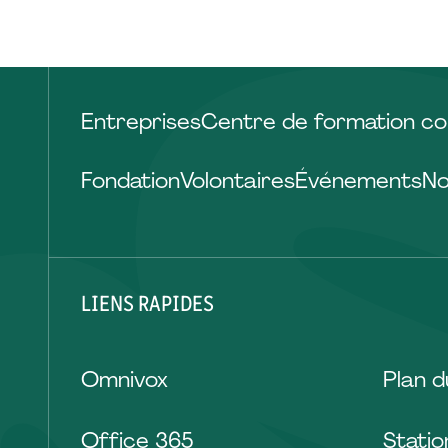
Entreprises
Centre de formation co
Fondation
Volontaires
Événements
No
LIENS RAPIDES
Omnivox
Plan 
Office 365
Stati