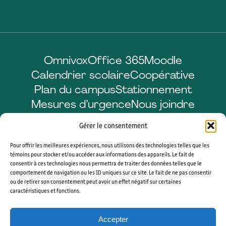
Omnivox
Office 365
Moodle
Calendrier scolaire
Coopérative
Plan du campus
Stationnement
Mesures d’urgence
Nous joindre
Gérer le consentement
Pour offrir les meilleures expériences, nous utilisons des technologies telles que les
Facebook
LinkedIn
Instagram
YouTube
témoins pour stocker et/ou accéder aux informations des appareils. Le fait de
consentir à ces technologies nous permettra de traiter des données telles que le
comportement de navigation ou les ID uniques sur ce site. Le fait de ne pas consentir
ou de retirer son consentement peut avoir un effet négatif sur certaines
caractéristiques et fonctions.
© 2026 CÉGEP DE SHERBROOKE. TOUS DROITS RÉSERVÉS. AGENCE WEB
VORTEX SOLUTION
Accepter