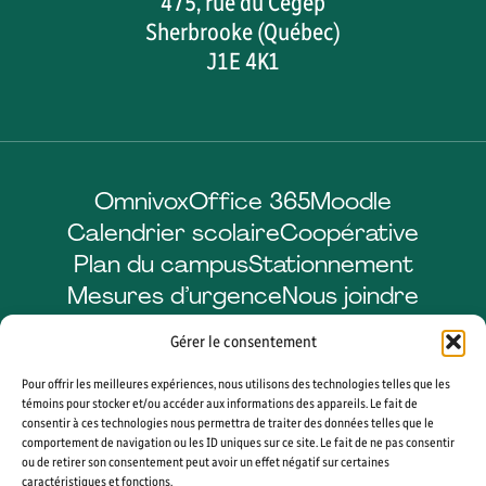
475, rue du Cégep
Sherbrooke (Québec)
J1E 4K1
Omnivox
Office 365
Moodle
Calendrier scolaire
Coopérative
Plan du campus
Stationnement
Mesures d’urgence
Nous joindre
Gérer le consentement
Pour offrir les meilleures expériences, nous utilisons des technologies telles que les
Facebook
LinkedIn
Instagram
YouTube
témoins pour stocker et/ou accéder aux informations des appareils. Le fait de
consentir à ces technologies nous permettra de traiter des données telles que le
comportement de navigation ou les ID uniques sur ce site. Le fait de ne pas consentir
ou de retirer son consentement peut avoir un effet négatif sur certaines
caractéristiques et fonctions.