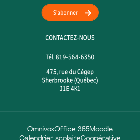
S'abonner
CONTACTEZ-NOUS
Tél. 819-564-6350
475, rue du Cégep
Sherbrooke (Québec)
J1E 4K1
Omnivox
Office 365
Moodle
Calendrier scolaire
Coopérative