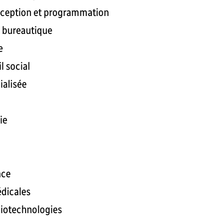
onception et programmation
 bureautique
e
l social
ialisée
ie
nce
édicales
 biotechnologies