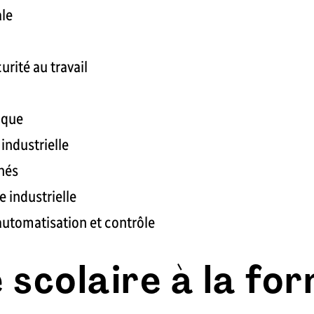
ale
rité au travail
ique
industrielle
nés
 industrielle
 automatisation et contrôle
e scolaire à la fo