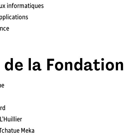
aux informatiques
pplications
ance
 de la Fondation
ne
ard
’Huillier
 Tchatue Meka