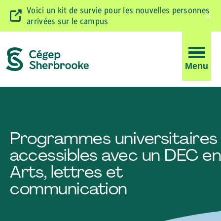
Voici un kit de survie pour les nouvelles personnes
arrivées sur le campus
Ferm
la
barr
d'ale
Ouvrir
Menu
la
navigati
du
site
Programmes universitaires
accessibles avec un DEC en
Arts, lettres et
communication