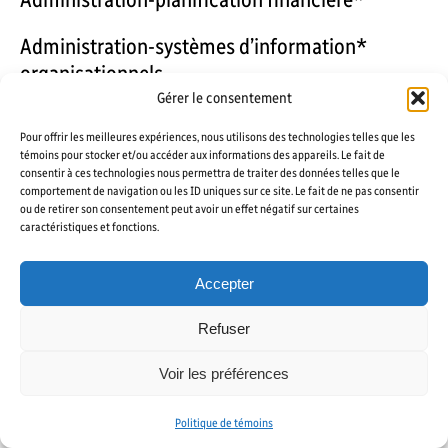
Administration-systèmes d’information*
organisationnels
Gérer le consentement
Affaires publiques et relations internationales
Pour offrir les meilleures expériences, nous utilisons des technologies telles que les
témoins pour stocker et/ou accéder aux informations des appareils. Le fait de
Bac par cumul créativité, innovation et
consentir à ces technologies nous permettra de traiter des données telles que le
entrepreneuriat*
comportement de navigation ou les ID uniques sur ce site. Le fait de ne pas consentir
ou de retirer son consentement peut avoir un effet négatif sur certaines
caractéristiques et fonctions.
Baccalauréat par cumul en innovation
numérique*
Accepter
Commerce international*
Refuser
Économie et mathématiques*
Voir les préférences
Économie et politique*
Politique de témoins