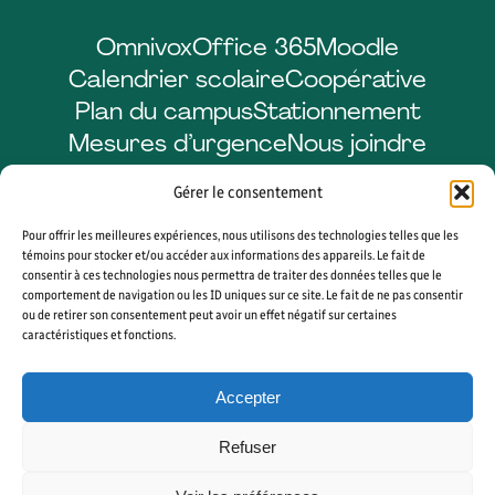
Omnivox
Office 365
Moodle
Calendrier scolaire
Coopérative
Plan du campus
Stationnement
Mesures d’urgence
Nous joindre
Gérer le consentement
Pour offrir les meilleures expériences, nous utilisons des technologies telles que les
Facebook
LinkedIn
Instagram
YouTube
témoins pour stocker et/ou accéder aux informations des appareils. Le fait de
consentir à ces technologies nous permettra de traiter des données telles que le
comportement de navigation ou les ID uniques sur ce site. Le fait de ne pas consentir
ou de retirer son consentement peut avoir un effet négatif sur certaines
caractéristiques et fonctions.
© 2026 CÉGEP DE SHERBROOKE. TOUS DROITS RÉSERVÉS. AGENCE WEB
VORTEX SOLUTION
Accepter
PLAN DU SITE
GÉRER MES COOKIES
Refuser