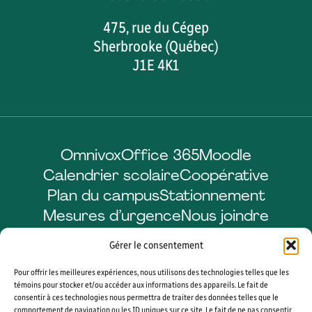
475, rue du Cégep
Sherbrooke (Québec)
J1E 4K1
Omnivox
Office 365
Moodle
Calendrier scolaire
Coopérative
Plan du campus
Stationnement
Mesures d’urgence
Nous joindre
Gérer le consentement
Pour offrir les meilleures expériences, nous utilisons des technologies telles que les
Facebook
LinkedIn
Instagram
YouTube
témoins pour stocker et/ou accéder aux informations des appareils. Le fait de
consentir à ces technologies nous permettra de traiter des données telles que le
comportement de navigation ou les ID uniques sur ce site. Le fait de ne pas consentir