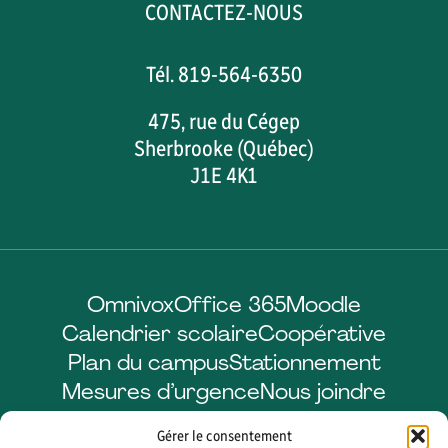
CONTACTEZ-NOUS
Tél. 819-564-6350
475, rue du Cégep
Sherbrooke (Québec)
J1E 4K1
Omnivox
Office 365
Moodle
Calendrier scolaire
Coopérative
Plan du campus
Stationnement
Mesures d’urgence
Nous joindre
Gérer le consentement