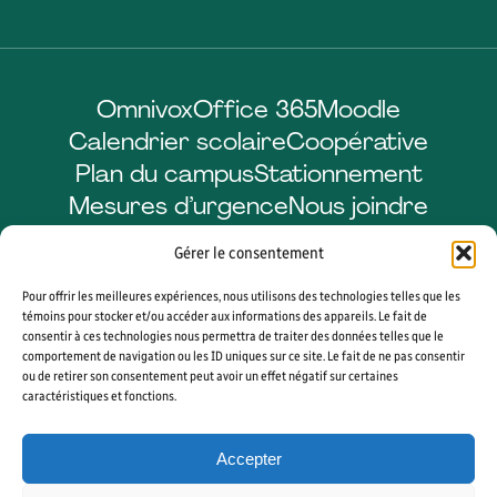
Omnivox
Office 365
Moodle
Calendrier scolaire
Coopérative
Plan du campus
Stationnement
Mesures d’urgence
Nous joindre
Gérer le consentement
Pour offrir les meilleures expériences, nous utilisons des technologies telles que les
Facebook
LinkedIn
Instagram
YouTube
témoins pour stocker et/ou accéder aux informations des appareils. Le fait de
consentir à ces technologies nous permettra de traiter des données telles que le
comportement de navigation ou les ID uniques sur ce site. Le fait de ne pas consentir
ou de retirer son consentement peut avoir un effet négatif sur certaines
caractéristiques et fonctions.
© 2026 CÉGEP DE SHERBROOKE. TOUS DROITS RÉSERVÉS. AGENCE WEB
VORTEX SOLUTION
Accepter
PLAN DU SITE
GÉRER MES COOKIES