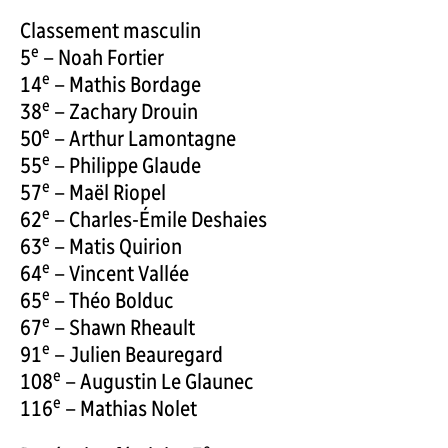
Classement masculin
e
5
– Noah Fortier
e
14
– Mathis Bordage
e
38
– Zachary Drouin
e
50
– Arthur Lamontagne
e
55
– Philippe Glaude
e
57
– Maël Riopel
e
62
– Charles-Émile Deshaies
e
63
– Matis Quirion
e
64
– Vincent Vallée
e
65
– Théo Bolduc
e
67
– Shawn Rheault
e
91
– Julien Beauregard
e
108
– Augustin Le Glaunec
e
116
– Mathias Nolet