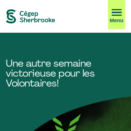
Ouvrir
Menu
la
navigati
du
site
Une autre semaine
victorieuse pour les
Volontaires!