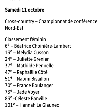
Samedi 11 octobre
Cross-country – Championnat de conférence
Nord-Est
Classement féminin
e
6
– Béatrice Choinière-Lambert
e
13
– Mélydia Cusson
e
24
– Juliette Grenier
e
37
– Mathilde Pennelle
e
47
– Raphaëlle Côté
e
51
– Naomi Bisaillon
e
70
– France Boulanger
e
73
– Jade Voyer
e
83
-Céleste Banville
e
101
– Hannah Le Glaunec