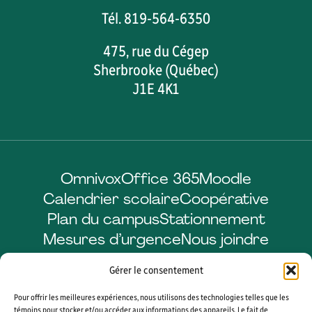
Tél. 819-564-6350
475, rue du Cégep
Sherbrooke (Québec)
J1E 4K1
Omnivox
Office 365
Moodle
Calendrier scolaire
Coopérative
Plan du campus
Stationnement
Mesures d’urgence
Nous joindre
Gérer le consentement
Pour offrir les meilleures expériences, nous utilisons des technologies telles que les
Facebook
LinkedIn
Instagram
YouTube
témoins pour stocker et/ou accéder aux informations des appareils. Le fait de