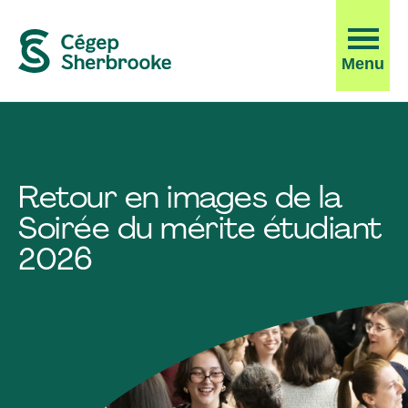
Ouvrir
Menu
la
navigati
du
site
Retour en images de la
Soirée du mérite étudiant
2026