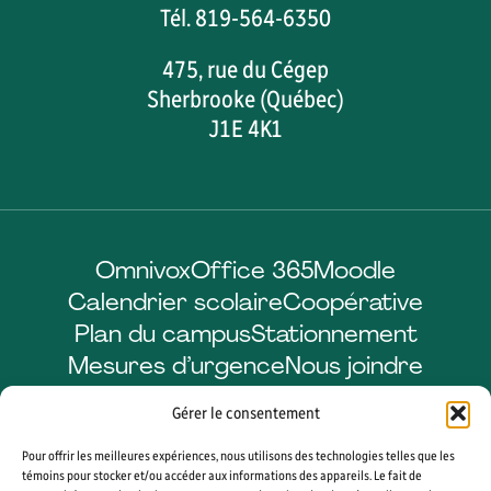
Tél. 819-564-6350
475, rue du Cégep
Sherbrooke (Québec)
J1E 4K1
Omnivox
Office 365
Moodle
Calendrier scolaire
Coopérative
Plan du campus
Stationnement
Mesures d’urgence
Nous joindre
Gérer le consentement
Pour offrir les meilleures expériences, nous utilisons des technologies telles que les
Facebook
LinkedIn
Instagram
YouTube
témoins pour stocker et/ou accéder aux informations des appareils. Le fait de