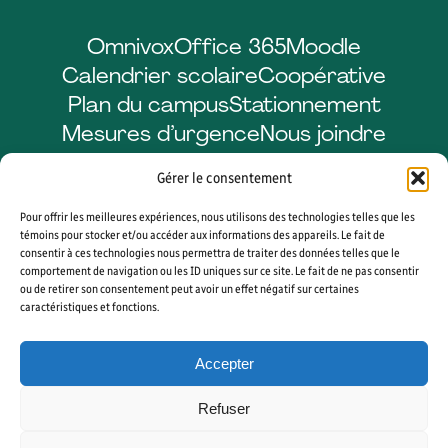
Omnivox
Office 365
Moodle
Calendrier scolaire
Coopérative
Plan du campus
Stationnement
Mesures d’urgence
Nous joindre
Gérer le consentement
Pour offrir les meilleures expériences, nous utilisons des technologies telles que les
Facebook
LinkedIn
Instagram
YouTube
témoins pour stocker et/ou accéder aux informations des appareils. Le fait de
consentir à ces technologies nous permettra de traiter des données telles que le
comportement de navigation ou les ID uniques sur ce site. Le fait de ne pas consentir
ou de retirer son consentement peut avoir un effet négatif sur certaines
caractéristiques et fonctions.
© 2026 CÉGEP DE SHERBROOKE. TOUS DROITS RÉSERVÉS. AGENCE WEB
VORTEX SOLUTION
Accepter
PLAN DU SITE
GÉRER MES COOKIES
Refuser