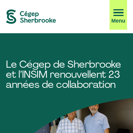
Ouvrir
Menu
la
navigati
du
site
Le Cégep de Sherbrooke
et l’INSIM renouvellent 23
années de collaboration