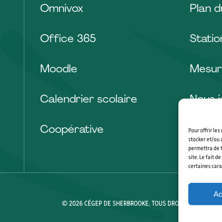
Omnivox
Plan 
Office 365
Stati
Moodle
Mesur
Calendrier scolaire
Nous j
Coopérative
Pour offrir le
stocker et/ou 
permettra de t
site. Le fait 
certaines cara
Ac
© 2026 CÉGEP DE SHERBROOKE. TOUS DROITS RÉSERVÉS.