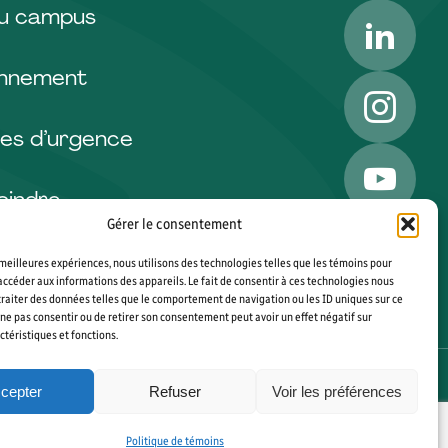
LinkedI
du campus
onnement
Instagr
es d’urgence
YouTub
oindre
Gérer le consentement
s meilleures expériences, nous utilisons des technologies telles que les témoins pour
accéder aux informations des appareils. Le fait de consentir à ces technologies nous
raiter des données telles que le comportement de navigation ou les ID uniques sur ce
de ne pas consentir ou de retirer son consentement peut avoir un effet négatif sur
ctéristiques et fonctions.
cepter
Refuser
Voir les préférences
PLAN DU SITE
GÉRER MES COOKIES
 AGENCE WEB
VORTEX SOLUTION
Politique de témoins