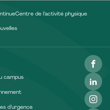
ntinue
Centre de l’activité physique
uvelles
Facebo
LinkedI
du campus
onnement
Instagr
es d’urgence