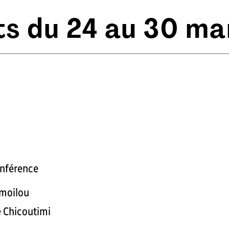
ats du
24 au 30 ma
onférence
imoilou
e Chicoutimi