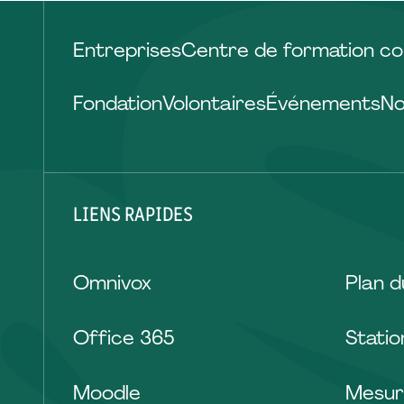
Entreprises
Centre de formation co
Fondation
Volontaires
Événements
No
LIENS RAPIDES
Omnivox
Plan 
Office 365
Stati
Moodle
Mesur