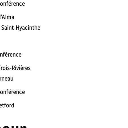
conférence
d’Alma
e Saint-Hyacinthe
onférence
rois-Rivières
arneau
conférence
etford