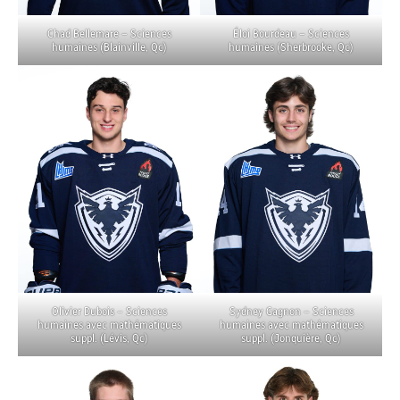
Chad Bellemare – Sciences
Éloi Bourdeau – Sciences
humaines (Blainville, Qc)
humaines (Sherbrooke, Qc)
Olivier Dubois – Sciences
Sydney Gagnon – Sciences
humaines avec mathématiques
humaines avec mathématiques
suppl. (Lévis, Qc)
suppl. (Jonquière, Qc)