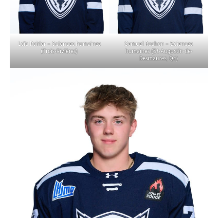
Loïc Poirier – Sciences humaines
Samuel Rochon – Sciences
(Trois-Rivières)
humaines (St-Augustin-de-
Desmaures, Qc)