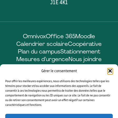
J1E 4K1
Omnivox
Office 365
Moodle
Calendrier scolaire
Coopérative
Plan du campus
Stationnement
Mesures d’urgence
Nous joindre
Gérer le consentement
Pour offrir les meilleures expériences, nous utilisons des technologies telles que les
Facebook
LinkedIn
Instagram
YouTube
témoins pour stocker et/ou accéder aux informations des appareils. Le fait de
consentir à ces technologies nous permettra de traiter des données telles que le
comportement de navigation ou les ID uniques sur ce site. Le fait de ne pas consentir
ou de retirer son consentement peut avoir un effet négatif sur certaines
caractéristiques et fonctions.
© 2026 CÉGEP DE SHERBROOKE. TOUS DROITS RÉSERVÉS. AGENCE WEB
VORTEX SOLUTION