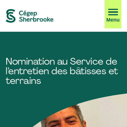
Ouvrir
Menu
la
navigati
du
site
Nomination au Service de
l’entretien des bâtisses et
terrains