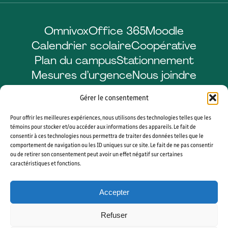
Omnivox
Office 365
Moodle
Calendrier scolaire
Coopérative
Plan du campus
Stationnement
Mesures d’urgence
Nous joindre
Gérer le consentement
Pour offrir les meilleures expériences, nous utilisons des technologies telles que les
Facebook
LinkedIn
Instagram
YouTube
témoins pour stocker et/ou accéder aux informations des appareils. Le fait de
consentir à ces technologies nous permettra de traiter des données telles que le
comportement de navigation ou les ID uniques sur ce site. Le fait de ne pas consentir
ou de retirer son consentement peut avoir un effet négatif sur certaines
caractéristiques et fonctions.
© 2026 CÉGEP DE SHERBROOKE. TOUS DROITS RÉSERVÉS. AGENCE WEB
VORTEX SOLUTION
Accepter
PLAN DU SITE
GÉRER MES COOKIES
Refuser