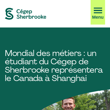
Ouvrir
Menu
la
navigati
du
site
Mondial des métiers : un
étudiant du Cégep de
Sherbrooke représentera
le Canada à Shanghai