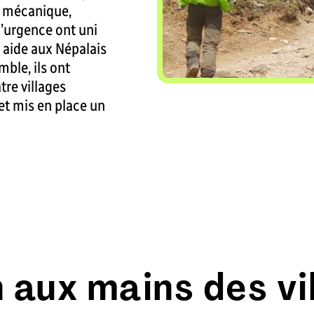
e mécanique,
d’urgence ont uni
 aide aux Népalais
ble, ils ont
tre villages
et mis en place un
 aux mains des vi