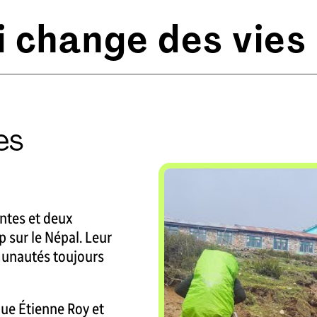
i change des vies
es
antes et deux
 sur le Népal. Leur
munautés toujours
e Étienne Roy et