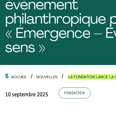
événement
philanthropique 
« Émergence – Év
sens »
ACCUEIL
NOUVELLES
LA FONDATION LANCE LA 
FONDATION
10 septembre 2025