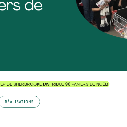
ers de
P DE SHERBROOKE DISTRIBUE 98 PANIERS DE NOËL!
RÉALISATIONS