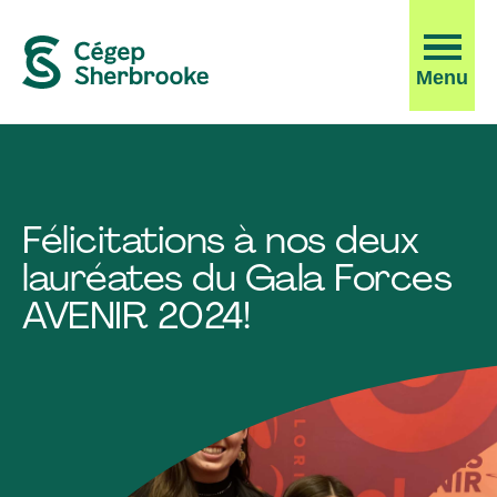
Ouvrir
Menu
la
navigati
du
site
Félicitations à nos deux
lauréates du Gala Forces
AVENIR 2024!