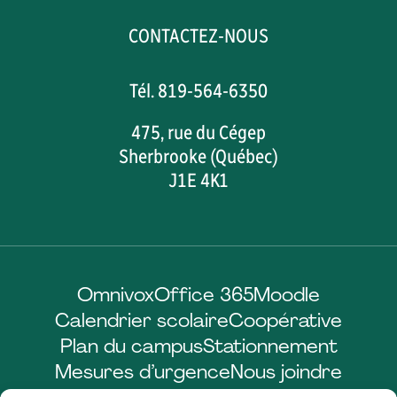
CONTACTEZ-NOUS
Tél. 819-564-6350
475, rue du Cégep
Sherbrooke (Québec)
J1E 4K1
Omnivox
Office 365
Moodle
Calendrier scolaire
Coopérative
Plan du campus
Stationnement
Mesures d’urgence
Nous joindre