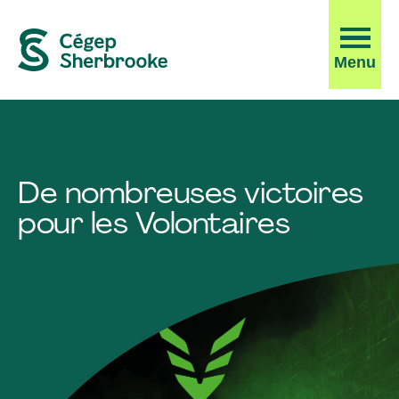
Ouvrir
Menu
la
navigati
du
site
De nombreuses victoires
pour les Volontaires