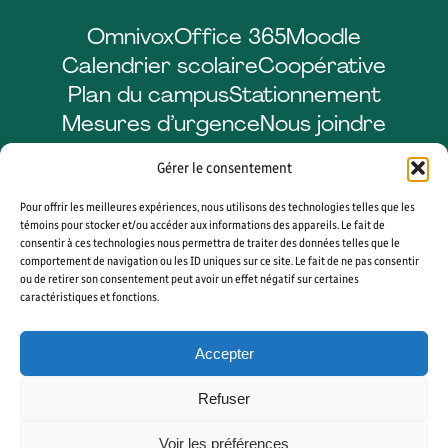
Omnivox
Office 365
Moodle
Calendrier scolaire
Coopérative
Plan du campus
Stationnement
Mesures d’urgence
Nous joindre
Gérer le consentement
Pour offrir les meilleures expériences, nous utilisons des technologies telles que les
Facebook
LinkedIn
Instagram
YouTube
témoins pour stocker et/ou accéder aux informations des appareils. Le fait de
consentir à ces technologies nous permettra de traiter des données telles que le
comportement de navigation ou les ID uniques sur ce site. Le fait de ne pas consentir
ou de retirer son consentement peut avoir un effet négatif sur certaines
caractéristiques et fonctions.
© 2026 CÉGEP DE SHERBROOKE. TOUS DROITS RÉSERVÉS. AGENCE WEB
VORTEX SOLUTION
Accepter
PLAN DU SITE
GÉRER MES COOKIES
Refuser
Voir les préférences