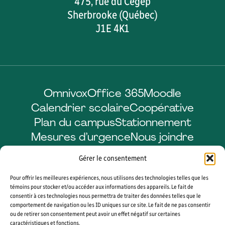
475, rue du Cégep
Sherbrooke (Québec)
J1E 4K1
Omnivox
Office 365
Moodle
Calendrier scolaire
Coopérative
Plan du campus
Stationnement
Mesures d’urgence
Nous joindre
Gérer le consentement
Pour offrir les meilleures expériences, nous utilisons des technologies telles que les
Facebook
LinkedIn
Instagram
YouTube
témoins pour stocker et/ou accéder aux informations des appareils. Le fait de
consentir à ces technologies nous permettra de traiter des données telles que le
comportement de navigation ou les ID uniques sur ce site. Le fait de ne pas consentir
ou de retirer son consentement peut avoir un effet négatif sur certaines
caractéristiques et fonctions.