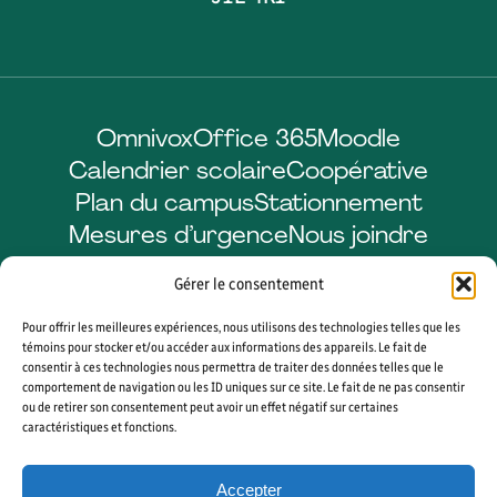
Omnivox
Office 365
Moodle
Calendrier scolaire
Coopérative
Plan du campus
Stationnement
Mesures d’urgence
Nous joindre
Gérer le consentement
Pour offrir les meilleures expériences, nous utilisons des technologies telles que les
Facebook
LinkedIn
Instagram
YouTube
témoins pour stocker et/ou accéder aux informations des appareils. Le fait de
consentir à ces technologies nous permettra de traiter des données telles que le
comportement de navigation ou les ID uniques sur ce site. Le fait de ne pas consentir
ou de retirer son consentement peut avoir un effet négatif sur certaines
caractéristiques et fonctions.
© 2026 CÉGEP DE SHERBROOKE. TOUS DROITS RÉSERVÉS. AGENCE WEB
VORTEX SOLUTION
Accepter