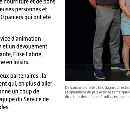
 nourriture et de bons
reuses personnes et
00 paniers qui ont été
ervice d’animation
on et un dévouement
ante, Élise Labrie,
e en loisirs.
ux partenaires : la
t qui, en plus d’aller
De gauche à droite : Éric Gagné, directeu
donne un coup de
récipiendaire du prix Activité remarquabl
directeur des affaires étudiantes, comm
’équipe du Service de
oles.