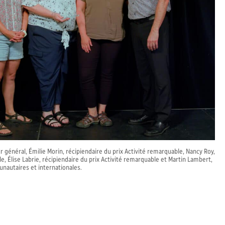
r général, Émilie Morin, récipiendaire du prix Activité remarquable, Nancy Roy,
e, Élise Labrie, récipiendaire du prix Activité remarquable et Martin Lambert,
unautaires et internationales.