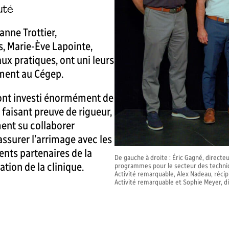
uté
anne Trottier,
, Marie-Ève Lapointe,
ux pratiques, ont uni leurs
ement au Cégep.
 ont investi énormément de
 faisant preuve de rigueur,
ment su collaborer
ssurer l’arrimage avec les
ents partenaires de la
De gauche à droite : Éric Gagné, directe
ion de la clinique.
programmes pour le secteur des techniqu
Activité remarquable, Alex Nadeau, récip
Activité remarquable et Sophie Meyer, di