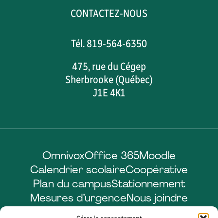
CONTACTEZ-NOUS
Tél. 819-564-6350
475, rue du Cégep
Sherbrooke (Québec)
J1E 4K1
Omnivox
Office 365
Moodle
Calendrier scolaire
Coopérative
Plan du campus
Stationnement
Mesures d’urgence
Nous joindre