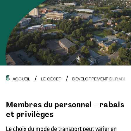
ACCUEIL
LE CÉGEP
DÉVELOPPEMENT DURABLE
Membres du personnel – rabais
et privilèges
Le choix du mode de transport peut varier en