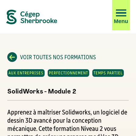
Ouvrir
Menu
la
navigati
du
site
VOIR TOUTES NOS FORMATIONS
AUX ENTREPRISES
PERFECTIONNEMENT
TEMPS PARTIEL
SolidWorks - Module 2
Apprenez à maîtriser Solidworks, un logiciel de
dessin 3D avancé pour la conception
mécanique. Cette formation Niveau 2 vous