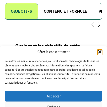
OBJECTIFS
CONTENU ET FORMULE
PRÉ
Quels sont les objectifs de cette
formation?
Gérer le consentement
Pour offrir les meilleures expériences, nous utilisons des technologies telles que les
Créer des assemblages à partir de
témoins pour stocker et/ou accéder aux informations des appareils. Le fait de
modèles 3D
consentir à ces technologies nous permettra de traiter des données telles que le
comportement de navigation ou les ID uniques sur ce site. Le fait de ne pas consentir
Ajouter les contraintes
ou de retirer son consentement peut avoir un effet négatif sur certaines
caractéristiques et fonctions.
d’assemblage requises
Créer des animations dynamiques
Accepter
Faire l’analyse des assemblages
Refuser