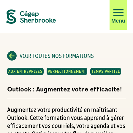
Ouvrir
Menu
la
navigati
du
site
VOIR TOUTES NOS FORMATIONS
AUX ENTREPRISES
PERFECTIONNEMENT
TEMPS PARTIEL
Outlook : Augmentez votre efficacité!
Augmentez votre productivité en maîtrisant
Outlook. Cette formation vous apprend à gérer
efficacement vos courriels, votre agenda et vos