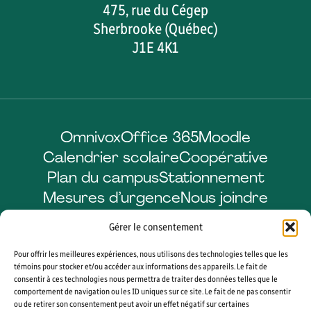
475, rue du Cégep
Sherbrooke (Québec)
J1E 4K1
Omnivox
Office 365
Moodle
Calendrier scolaire
Coopérative
Plan du campus
Stationnement
Mesures d’urgence
Nous joindre
Gérer le consentement
Pour offrir les meilleures expériences, nous utilisons des technologies telles que les
Facebook
LinkedIn
Instagram
YouTube
témoins pour stocker et/ou accéder aux informations des appareils. Le fait de
consentir à ces technologies nous permettra de traiter des données telles que le
comportement de navigation ou les ID uniques sur ce site. Le fait de ne pas consentir
ou de retirer son consentement peut avoir un effet négatif sur certaines