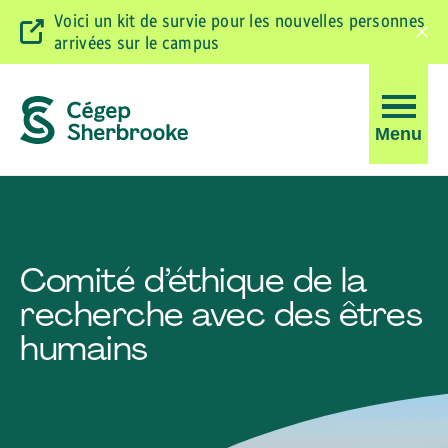
Voici un kit de survie pour les nouvelles personnes
arrivées sur le campus
Ferm
la
barr
d'ale
Ouvrir
Menu
la
navigati
du
site
Comité d’éthique de la
recherche avec des êtres
humains