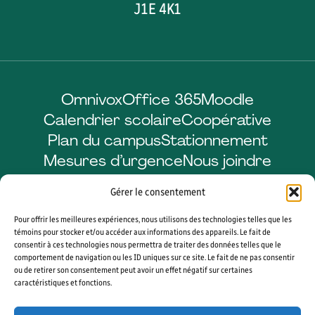
J1E 4K1
Omnivox
Office 365
Moodle
Calendrier scolaire
Coopérative
Plan du campus
Stationnement
Mesures d’urgence
Nous joindre
Gérer le consentement
Pour offrir les meilleures expériences, nous utilisons des technologies telles que les
Facebook
LinkedIn
Instagram
YouTube
témoins pour stocker et/ou accéder aux informations des appareils. Le fait de
consentir à ces technologies nous permettra de traiter des données telles que le
comportement de navigation ou les ID uniques sur ce site. Le fait de ne pas consentir
ou de retirer son consentement peut avoir un effet négatif sur certaines
caractéristiques et fonctions.
© 2026 CÉGEP DE SHERBROOKE. TOUS DROITS RÉSERVÉS. AGENCE WEB
VORTEX SOLUTION