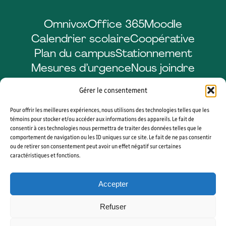
Omnivox
Office 365
Moodle
Calendrier scolaire
Coopérative
Plan du campus
Stationnement
Mesures d’urgence
Nous joindre
Gérer le consentement
Pour offrir les meilleures expériences, nous utilisons des technologies telles que les
Facebook
LinkedIn
Instagram
YouTube
témoins pour stocker et/ou accéder aux informations des appareils. Le fait de
consentir à ces technologies nous permettra de traiter des données telles que le
comportement de navigation ou les ID uniques sur ce site. Le fait de ne pas consentir
ou de retirer son consentement peut avoir un effet négatif sur certaines
caractéristiques et fonctions.
© 2026 CÉGEP DE SHERBROOKE. TOUS DROITS RÉSERVÉS. AGENCE WEB
VORTEX SOLUTION
Accepter
PLAN DU SITE
GÉRER MES COOKIES
Refuser