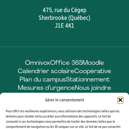
475, rue du Cégep
Sherbrooke (Québec)
J1E 4K1
Omnivox
Office 365
Moodle
Calendrier scolaire
Coopérative
Plan du campus
Stationnement
Mesures d’urgence
Nous joindre
Gérer le consentement
Pour offrir les meilleures expériences, nous utilisons des technologies telles que les
Facebook
LinkedIn
Instagram
YouTube
témoins pour stocker et/ou accéder aux informations des appareils. Le fait de
consentir à ces technologies nous permettra de traiter des données telles que le
comportement de navigation ou les ID uniques sur ce site. Le fait de ne pas consentir